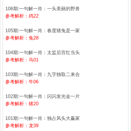
106期:一句解一肖：一头美丽的野兽
参考解析：鸡22
105期:一句解一肖：春度猪兔是一家
参考解析：兔28
104期:一句解一肖：太监后宫红当头
参考解析：马01
103期:一句解一肖：九字独取二来合
参考解析：牛06
102期:一句解一肖：闪闪发光金一片
参考解析：猪20
101期:一句解一肖：独占风头大赢家
参考解析：龙39