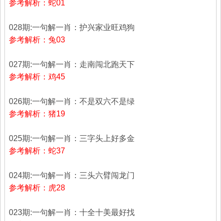
参考解析：蛇01
028期:一句解一肖：护兴家业旺鸡狗
参考解析：兔03
027期:一句解一肖：走南闯北跑天下
参考解析：鸡45
026期:一句解一肖：不是双六不是绿
参考解析：猪19
025期:一句解一肖：三字头上好多金
参考解析：蛇37
024期:一句解一肖：三头六臂闯龙门
参考解析：虎28
023期:一句解一肖：十全十美最好找