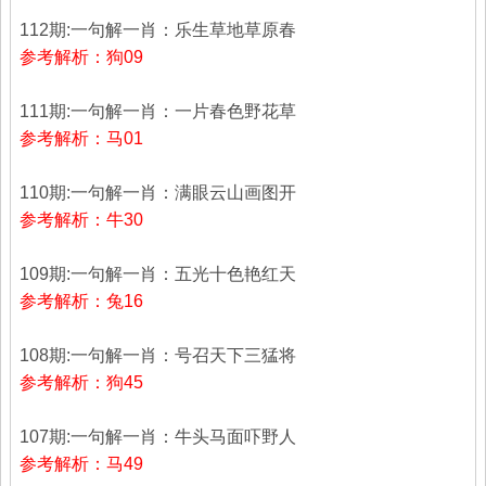
112期:一句解一肖：乐生草地草原春
参考解析：狗09
111期:一句解一肖：一片春色野花草
参考解析：马01
110期:一句解一肖：满眼云山画图开
参考解析：牛30
109期:一句解一肖：五光十色艳红天
参考解析：兔16
108期:一句解一肖：号召天下三猛将
参考解析：狗45
107期:一句解一肖：牛头马面吓野人
参考解析：马49