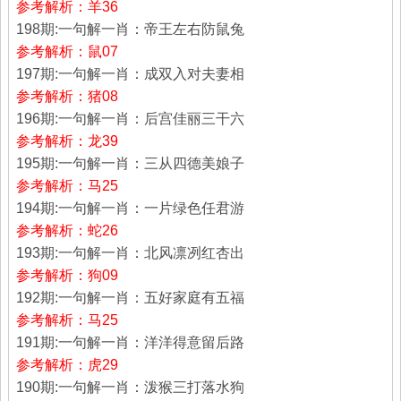
参考解析：羊36
198期:一句解一肖：帝王左右防鼠兔
参考解析：鼠07
197期:一句解一肖：成双入对夫妻相
参考解析：猪08
196期:一句解一肖：后宫佳丽三干六
参考解析：龙39
195期:一句解一肖：三从四德美娘子
参考解析：马25
194期:一句解一肖：一片绿色任君游
参考解析：蛇26
193期:一句解一肖：北风凛冽红杏出
参考解析：狗09
192期:一句解一肖：五好家庭有五福
参考解析：马25
191期:一句解一肖：洋洋得意留后路
参考解析：虎29
190期:一句解一肖：泼猴三打落水狗