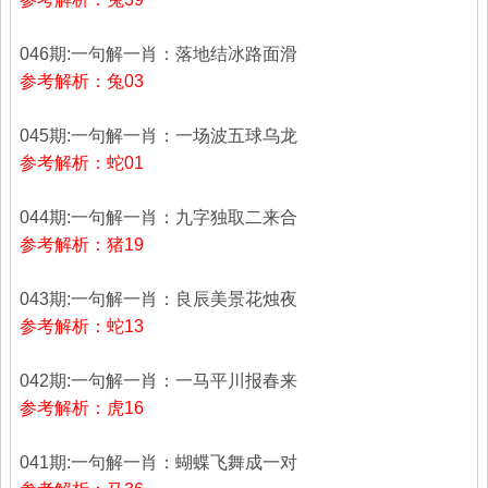
046期:一句解一肖：落地结冰路面滑
参考解析：兔03
045期:一句解一肖：一场波五球乌龙
参考解析：蛇01
044期:一句解一肖：九字独取二来合
参考解析：猪19
043期:一句解一肖：良辰美景花烛夜
参考解析：蛇13
042期:一句解一肖：一马平川报春来
参考解析：虎16
041期:一句解一肖：蝴蝶飞舞成一对