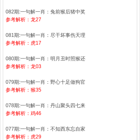
082期:一句解一肖：兔前猴后猪中奖
参考解析：龙27
081期:一句解一肖：尽干坏事伤天理
参考解析：虎17
080期:一句解一肖：明月丑时照猴还
参考解析：龙03
079期:一句解一肖：野心十足做狗官
参考解析：猴35
078期:一句解一肖：丹山聚头四七来
参考解析：鸡46
077期:一句解一肖：不知西东忘自家
参考解析：虎29