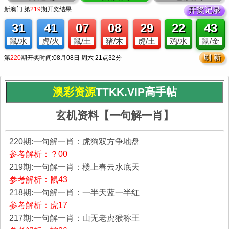
澳彩资源
TTKK.VIP高手帖
玄机资料【一句解一肖】
220期:一句解一肖：虎狗双方争地盘
参考解析：？00
219期:一句解一肖：楼上春云水底天
参考解析：鼠43
218期:一句解一肖：一半天蓝一半红
参考解析：虎17
217期:一句解一肖：山无老虎猴称王