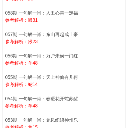
058期:一句解一肖：人丑心善一定福
参考解析：鼠31
057期:一句解一肖：东山再起成土豪
参考解析：猴23
056期:一句解一肖：万户朱侯一门红
参考解析：羊48
055期:一句解一肖：天上神仙有几何
参考解析：蛇14
054期:一句解一肖：春暖花开蛇苏醒
参考解析：羊48
053期:一句解一肖：龙凤织绵神州乐
参考解析：龙15