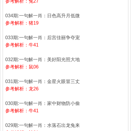
参考解析：兔27
034期:一句解一肖：日色高升月低微
参考解析：猪19
033期:一句解一肖：后宫佳丽争夺宠
参考解析：牛41
032期:一句解一肖：美好阳光照大地
参考解析：鼠06
031期:一句解一肖：金星火眼冒三丈
参考解析：龙26
030期:一句解一肖：家中财物防小偷
参考解析：牛41
029期:一句解一肖：水落石出龙兔来