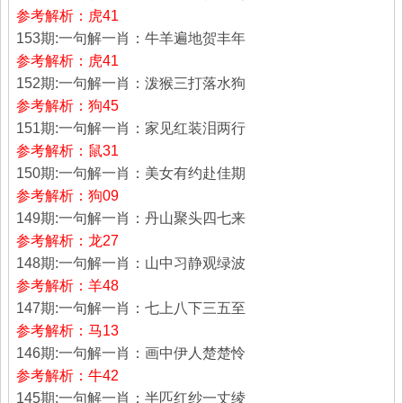
参考解析：虎41
153期:一句解一肖：牛羊遍地贺丰年
参考解析：虎41
152期:一句解一肖：泼猴三打落水狗
参考解析：狗45
151期:一句解一肖：家见红装泪两行
参考解析：鼠31
150期:一句解一肖：美女有约赴佳期
参考解析：狗09
149期:一句解一肖：丹山聚头四七来
参考解析：龙27
148期:一句解一肖：山中习静观绿波
参考解析：羊48
147期:一句解一肖：七上八下三五至
参考解析：马13
146期:一句解一肖：画中伊人楚楚怜
参考解析：牛42
145期:一句解一肖：半匹红纱一丈绫