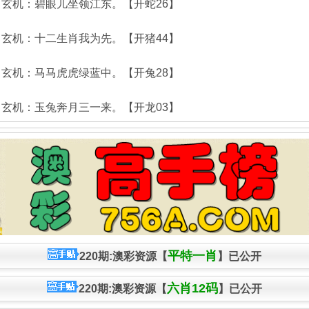
玄机：碧眼儿坐领江东。【开蛇26】
玄机：十二生肖我为先。【开猪44】
玄机：马马虎虎绿蓝中。【开兔28】
玄机：玉兔奔月三一来。【开龙03】
平特一肖
220期:澳彩资源【
】已公开
六肖12码
220期:澳彩资源【
】已公开