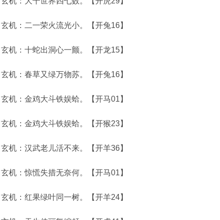
玄机：大千世界四七数。【开虎29】
玄机：二一荣火流光小。【开兔16】
玄机：十蛇出洞心一颤。【开龙15】
玄机：春草又绿万物苏。【开兔16】
玄机：金鸡大斗铁娱蛤。【开马01】
玄机：金鸡大斗铁娱蛤。【开猴23】
玄机：汉武老儿活不来。【开羊36】
玄机：惊慌失措无奈何。【开马01】
玄机：红果绿叶同一树。【开羊24】