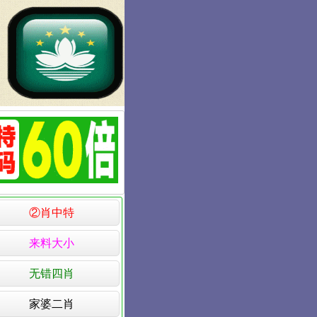
②肖中特
来料大小
无错四肖
家婆二肖