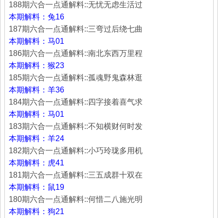
188期六合一点通解料::无忧无虑生活过
本期解料：兔16
187期六合一点通解料::三弯过后绕七曲
本期解料：马01
186期六合一点通解料::南北东西万里程
本期解料：猴23
185期六合一点通解料::孤魂野鬼森林逛
本期解料：羊36
184期六合一点通解料::四字接着喜气求
本期解料：马01
183期六合一点通解料::不知横财何时发
本期解料：羊24
182期六合一点通解料::小巧玲珑多用机
本期解料：虎41
181期六合一点通解料::三五成群十双在
本期解料：鼠19
180期六合一点通解料::何惜二八施光明
本期解料：狗21