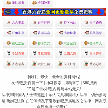
澳铁算盘
报彩神童
六合资源
香港挂牌
特区总站
香港跑狗
旺角彩皇
香港马会
博发世家
凤凰信息
镇坛之宝
香港九龙
六合宝典
香港华人
生财有道
亚视彩票
二四六彩
香港开奖
香港创富
六叔公网
天天好彩
香港彩富
[最好、最快、最全的资料网站]
友情链接:
百度一下
|
神马搜索
|
搜狗来了
|
360搜索
"*"是广告/外链,内容与本站无关!
法律声明:国内人士请遵照中华人民共和国相关法律，切勿参与
赌博触犯法例,在任何情况下引致触犯所属地区之法律，网友须
自行承担一切责任。