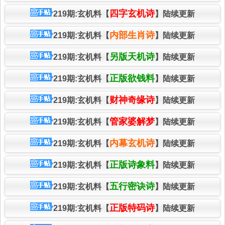
四字玄机诗
219期:玄机料【
】陆续更新
内部生肖诗
219期:玄机料【
】陆续更新
另版天机诗
219期:玄机料【
】陆续更新
正版欲钱料
219期:玄机料【
】陆续更新
财神奇缘诗
219期:玄机料【
】陆续更新
管家婆解梦
219期:玄机料【
】陆续更新
内幕玄机诗
219期:玄机料【
】陆续更新
正版诗象料
219期:玄机料【
】陆续更新
五行密诀诗
219期:玄机料【
】陆续更新
正版特码诗
219期:玄机料【
】陆续更新