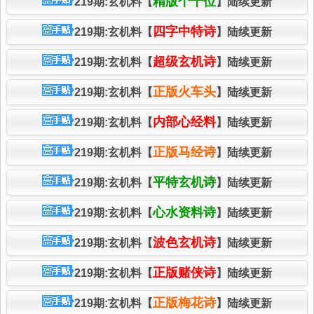
精版个十位
219期:玄机料【
】陆续更新
四字中特诗
219期:玄机料【
】陆续更新
超级玄机诗
219期:玄机料【
】陆续更新
正版火车头
219期:玄机料【
】陆续更新
内部心经料
219期:玄机料【
】陆续更新
正版马经诗
219期:玄机料【
】陆续更新
平特玄机诗
219期:玄机料【
】陆续更新
心水资料诗
219期:玄机料【
】陆续更新
波色玄机诗
219期:玄机料【
】陆续更新
正版赌侠诗
219期:玄机料【
】陆续更新
正版梅花诗
219期:玄机料【
】陆续更新