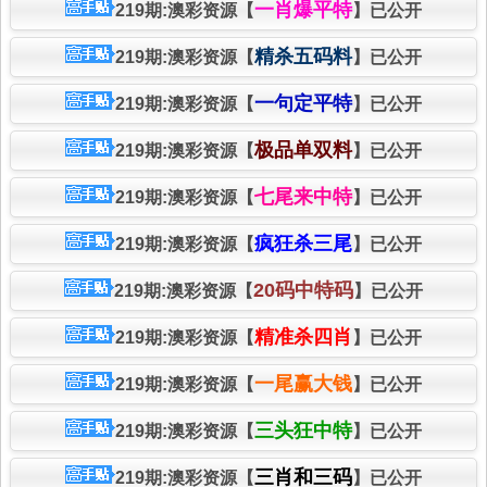
一肖爆平特
219期:澳彩资源【
】已公开
精杀五码料
219期:澳彩资源【
】已公开
一句定平特
219期:澳彩资源【
】已公开
极品单双料
219期:澳彩资源【
】已公开
七尾来中特
219期:澳彩资源【
】已公开
疯狂杀三尾
219期:澳彩资源【
】已公开
20码中特码
219期:澳彩资源【
】已公开
精准杀四肖
219期:澳彩资源【
】已公开
一尾赢大钱
219期:澳彩资源【
】已公开
三头狂中特
219期:澳彩资源【
】已公开
三肖和三码
219期:澳彩资源【
】已公开