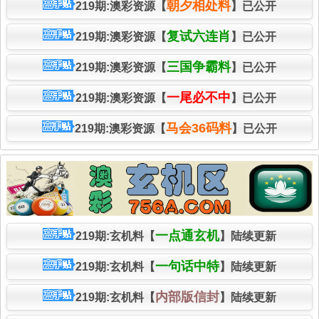
朝夕相处料
219期:澳彩资源【
】已公开
复试六连肖
219期:澳彩资源【
】已公开
三国争霸料
219期:澳彩资源【
】已公开
一尾必不中
219期:澳彩资源【
】已公开
马会36码料
219期:澳彩资源【
】已公开
一点通玄机
219期:玄机料【
】陆续更新
一句话中特
219期:玄机料【
】陆续更新
内部版信封
219期:玄机料【
】陆续更新