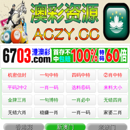
机密信封
一句中特
四码中特
②肖中特
平码2中2
一肖一码
选料⑥码
来料大小
金牌三肖
一句博特
一肖必中
无错四肖
无错六肖
稳赚一肖
一肖一码
家婆二肖