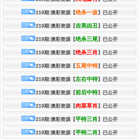
绝杀一波
219期:澳彩资源【
】已公开
吉美凶丑
219期:澳彩资源【
】已公开
绝杀三尾
219期:澳彩资源【
】已公开
绝杀三肖
219期:澳彩资源【
】已公开
五尾中特
219期:澳彩资源【
】已公开
左右中特
219期:澳彩资源【
】已公开
前后中特
219期:澳彩资源【
】已公开
肉菜草肖
219期:澳彩资源【
】已公开
平特三肖
219期:澳彩资源【
】已公开
平特二肖
219期:澳彩资源【
】已公开