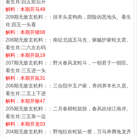
看生肖:四五前后开
解料：本期开马49
209期无敌玄机料：：挂羊头卖狗肉，阴险凶恶地头。看生
肖:四五一头看
解料：本期开猪08
208期无敌玄机料：：南征北战五马先，驱贼护家蛇太君。
看生肖:二六左右码
解料：本期开鼠19
207期无敌玄机料：：野火春风龙蛇斗，一朝君子一朝臣。
看生肖:三五进一头
解料：本期开鼠31
206期无敌玄机料：：三合院中五户家，养鸡养羊长久居。
看生肖:二五上下进
解料：本期开猴47
205期无敌玄机料：：二月春耕蛇鼠惊，春风吹绿江南岸。
看生肖:三五靠一边
解料：本期开龙03
204期无敌玄机料：：野地狂欢蛇鼠一窝，万马奔腾兔龙齐