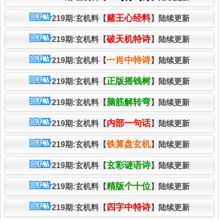
赌王心经料
219期:玄机料【
】陆续更新
破天机特诗
219期:玄机料【
】陆续更新
一肖中特诗
219期:玄机料【
】陆续更新
正版摇钱树
219期:玄机料【
】陆续更新
脑筋解转弯
219期:玄机料【
】陆续更新
内部一句话
219期:玄机料【
】陆续更新
铁算盘玄机
219期:玄机料【
】陆续更新
玄彩谜语诗
219期:玄机料【
】陆续更新
精版个十位
219期:玄机料【
】陆续更新
四字中特诗
219期:玄机料【
】陆续更新