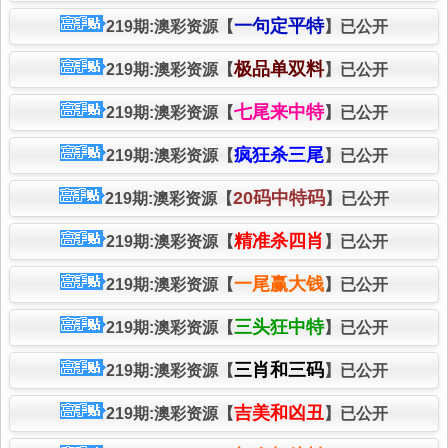
一句定平特
219期:澳彩资源【
】已公开
极品单双料
219期:澳彩资源【
】已公开
七尾来中特
219期:澳彩资源【
】已公开
疯狂杀三尾
219期:澳彩资源【
】已公开
20码中特码
219期:澳彩资源【
】已公开
精准杀四肖
219期:澳彩资源【
】已公开
一尾赢大钱
219期:澳彩资源【
】已公开
三头狂中特
219期:澳彩资源【
】已公开
三肖和三码
219期:澳彩资源【
】已公开
吉美和凶丑
219期:澳彩资源【
】已公开