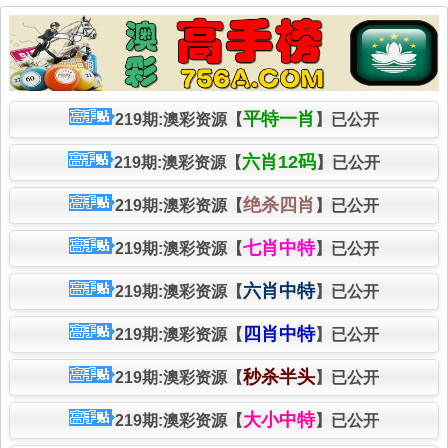
平特一肖
219期:澳彩资源【
】已公开
六肖12码
219期:澳彩资源【
】已公开
绝杀四肖
219期:澳彩资源【
】已公开
七肖中特
219期:澳彩资源【
】已公开
六肖中特
219期:澳彩资源【
】已公开
四肖中特
219期:澳彩资源【
】已公开
秒杀半头
219期:澳彩资源【
】已公开
大小中特
219期:澳彩资源【
】已公开