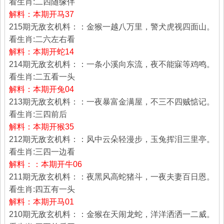
看生肖:二四随缘伴
解料：本期开马37
215期无敌玄机料：：金猴一越八万里，警犬虎视四面山。
看生肖:二六左右看
解料：本期开蛇14
214期无敌玄机料：：一条小溪向东流，夜不能寐等鸡鸣。
看生肖:二五看一头
解料：本期开兔04
213期无敌玄机料：：一夜暴富金满屋，不三不四贼惦记。
看生肖:三四前后
解料：本期开猴35
212期无敌玄机料：：风中云朵轻漫步，玉兔挥泪三里亭。
看生肖:三四一边看
解料：：本期开牛06
211期无敌玄机料：：夜黑风高蛇猪斗，一夜夫妻百日恩。
看生肖:四五有一头
解料：本期开马01
210期无敌玄机料：：金猴在天闹龙蛇，洋洋洒洒一二威。