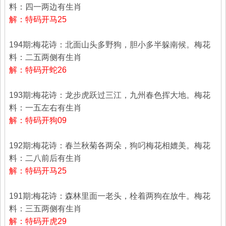
料：四一两边有生肖
解：特码开马25
194期:梅花诗：北面山头多野狗，胆小多半躲南候。梅花
料：二五两侧有生肖
解：特码开蛇26
193期:梅花诗：龙步虎跃过三江，九州春色挥大地。梅花
料：一五左右有生肖
解：特码开狗09
192期:梅花诗：春兰秋菊各两朵，狗叼梅花相媲美。梅花
料：二八前后有生肖
解：特码开马25
191期:梅花诗：森林里面一老头，栓着两狗在放牛。梅花
料：三五两侧有生肖
解：特码开虎29