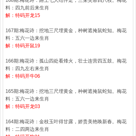
168期:梅花诗：路上七人结伴走，三朵芙蓉四八枝。梅花
料：四九前后来生肖
解：特码开龙15
167期:梅花诗：挖地三尺埋黄金，种树遮掩鼠蛇知。梅花
料：五六一边来生肖
解：特码开鼠19
166期:梅花诗：孤山四处看烽火，壮士连营四五鼓。梅花
料：四九左右来生肖
解：特码开牛06
165期:梅花诗：挖地三尺埋黄金，种树遮掩鼠蛇知。梅花
料：五六一边来生肖
解：特码开龙03
164期:梅花诗：金枝玉叶得甘露，娇贵美艳唤新春。梅花
料：二四两边来生肖