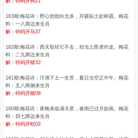
解：特码开狗21
163期:梅花诗：野心勃勃向北杀，开疆拓土欲称霸。梅花
料：一八两边来生肖
解：特码开马37
162期:梅花诗：西天取经它不去，却当土匪虎作皮。梅花
料：二九两边来生肖
解：特码开猪32
161期:梅花诗：汗滴下土一生苦，夏日当空正中午。梅花
料：五八两侧来生肖
解：特码开猪08
160期:梅花诗：夜晚来临满天星，春雨已过月如画。梅花
料：四七两边来生肖
解：特码开蛇02