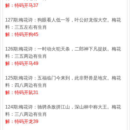
解：特码开马37
127期:梅花诗：狗眼看人低一等，叶公好龙假大空。梅花
料：三五左右有生肖
解：特码开狗45
126期:梅花诗：一时动火犯天条，二郎神下凡捉妖。梅花
料：三五两边有生肖
解：特码开马49
125期:梅花诗：五福临门今来到，此非野兽是地灾。梅花
料：四八两边有生肖
解：特码开鼠31
124期:梅花诗：驰骋杀敌拼江山，深山林中称大王。梅花
料：三八两边有生肖
解：特码开龙39