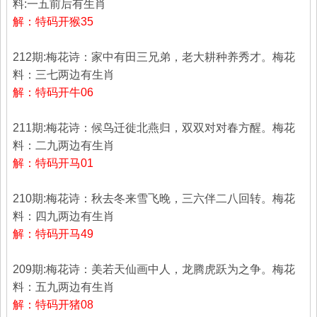
料:一五前后有生肖
解：特码开猴35
212期:梅花诗：家中有田三兄弟，老大耕种养秀才。梅花
料：三七两边有生肖
解：特码开牛06
211期:梅花诗：候鸟迁徙北燕归，双双对对春方醒。梅花
料：二九两边有生肖
解：特码开马01
210期:梅花诗：秋去冬来雪飞晚，三六伴二八回转。梅花
料：四九两边有生肖
解：特码开马49
209期:梅花诗：美若天仙画中人，龙腾虎跃为之争。梅花
料：五九两边有生肖
解：特码开猪08