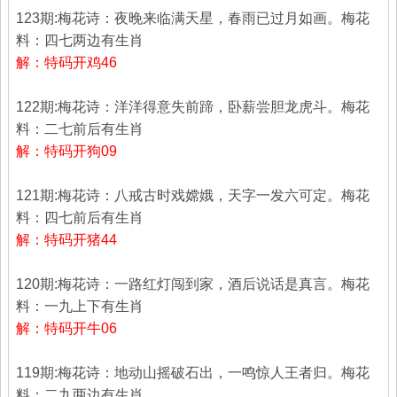
123期:梅花诗：夜晚来临满天星，春雨已过月如画。梅花
料：四七两边有生肖
解：特码开鸡46
122期:梅花诗：洋洋得意失前蹄，卧薪尝胆龙虎斗。梅花
料：二七前后有生肖
解：特码开狗09
121期:梅花诗：八戒古时戏嫦娥，天字一发六可定。梅花
料：四七前后有生肖
解：特码开猪44
120期:梅花诗：一路红灯闯到家，酒后说话是真言。梅花
料：一九上下有生肖
解：特码开牛06
119期:梅花诗：地动山摇破石出，一鸣惊人王者归。梅花
料：二九两边有生肖