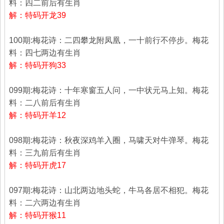
料：四二前后有生肖
解：特码开龙39
100期:梅花诗：二四攀龙附凤凰，一十前行不停步。梅花
料：四七两边有生肖
解：特码开狗33
099期:梅花诗：十年寒窗五人问，一中状元马上知。梅花
料：二八前后有生肖
解：特码开羊12
098期:梅花诗：秋夜深鸡羊入圈，马啸天对牛弹琴。梅花
料：三九前后有生肖
解：特码开虎17
097期:梅花诗：山北两边地头蛇，牛马各居不相犯。梅花
料：二六两边有生肖
解：特码开猴11