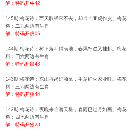
解：特码开牛42
145期:梅花诗：西天取经它不去，却当土匪虎作皮。梅花
料：二九两边有生肖
解：特码开虎05
144期:梅花诗：树下落叶铺满地，春风扫过又挂起。梅花
料：四六两边有生肖
解：特码开鼠43
143期:梅花诗：东山再起奸商鼠，生意红火家业旺。梅花
料：三四两边有生肖
解：特码开猪44
142期:梅花诗：夜晚来临满天星，春雨已过月如画。梅花
料：四七两边有生肖
解：特码开猴23