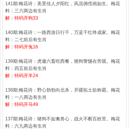
141期:梅花诗：美景佳人夕阳红，风流倜傥画如生。梅花
料：三六两边有生肖
解：特码开狗33
140期:梅花诗：一路西游日行千，万蓝千红终成家。梅花
料：二七前后有生肖
解：特码开兔16
139期:梅花诗：虎邀六畜吃西餐，猪狗警惕在旁观。梅花
料：四五前后有生肖
解：特码开羊24
138期:梅花诗：野心勃勃向北杀，开疆拓土欲称霸。梅花
料：一八两边有生肖
解：特码开马49
137期:梅花诗：猪狗不如禽兽心，战火不断百姓苦。梅花
料：六九两边有生肖