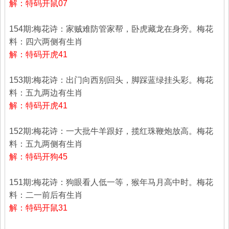
解：特码开鼠07
154期:梅花诗：家贼难防管家帮，卧虎藏龙在身旁。梅花
料：四六两侧有生肖
解：特码开虎41
153期:梅花诗：出门向西别回头，脚踩蓝绿挂头彩。梅花
料：五九两边有生肖
解：特码开虎41
152期:梅花诗：一大批牛羊跟好，揽红珠鞭炮放高。梅花
料：五九两侧有生肖
解：特码开狗45
151期:梅花诗：狗眼看人低一等，猴年马月高中时。梅花
料：二一前后有生肖
解：特码开鼠31