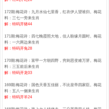
172期:梅花诗：九月水仙七里香，红衣伊人望谁归。梅花
料：三七一旁来生肖
解：特码开猪44
171期:梅花诗：四七晚霞照大地，佳人盼缘月圆时。梅花
料：一六两边来生肖
解：特码开兔28
170期:梅花诗：富甲一方朝四野，穷则思变难万芽。梅花
料：三五前后来生肖
解：特码开龙03
169期:梅花诗：国色天香五佳丽，不比皇帝四家臣。梅花
料：五八一侧来生肖
解：特码开羊24