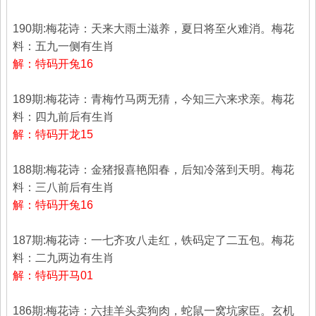
190期:梅花诗：天来大雨土滋养，夏日将至火难消。梅花
料：五九一侧有生肖
解：特码开兔16
189期:梅花诗：青梅竹马两无猜，今知三六来求亲。梅花
料：四九前后有生肖
解：特码开龙15
188期:梅花诗：金猪报喜艳阳春，后知冷落到天明。梅花
料：三八前后有生肖
解：特码开兔16
187期:梅花诗：一七齐攻八走红，铁码定了二五包。梅花
料：二九两边有生肖
解：特码开马01
186期:梅花诗：六挂羊头卖狗肉，蛇鼠一窝坑家臣。玄机