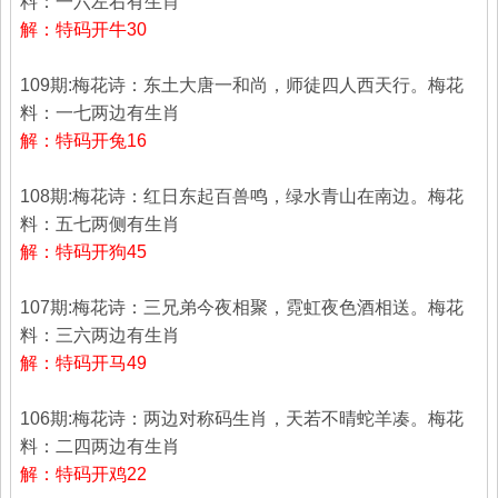
料：一六左右有生肖
解：特码开牛30
109期:梅花诗：东土大唐一和尚，师徒四人西天行。梅花
料：一七两边有生肖
解：特码开兔16
108期:梅花诗：红日东起百兽鸣，绿水青山在南边。梅花
料：五七两侧有生肖
解：特码开狗45
107期:梅花诗：三兄弟今夜相聚，霓虹夜色酒相送。梅花
料：三六两边有生肖
解：特码开马49
106期:梅花诗：两边对称码生肖，天若不晴蛇羊凑。梅花
料：二四两边有生肖
解：特码开鸡22