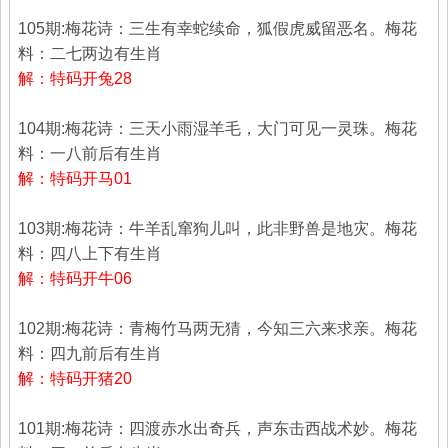
105期:梅花诗：三生有幸蛇续命，狐假虎威留恶名。梅花
料：二七两边有生肖
解：特码开兔28
104期:梅花诗：三天小雨湿羊毛，大门可见一灵珠。梅花
料：一八前后有生肖
解：特码开马01
103期:梅花诗：牛羊乱窜狗儿叫，此非野兽是地灾。梅花
料：四八上下有生肖
解：特码开牛06
102期:梅花诗：青梅竹马两无猜，今知三六来求亲。梅花
料：四九前后有生肖
解：特码开猪20
101期:梅花诗：四渡赤水出奇兵，声东击西战术妙。梅花