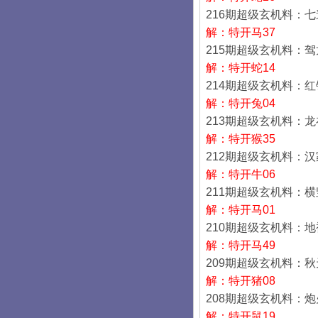
216期超级玄机料：
解：特开马37
215期超级玄机料：
解：特开蛇14
214期超级玄机料：
解：特开兔04
213期超级玄机料：
解：特开猴35
212期超级玄机料：
解：特开牛06
211期超级玄机料：
解：特开马01
210期超级玄机料：
解：特开马49
209期超级玄机料：
解：特开猪08
208期超级玄机料：
解：特开鼠19