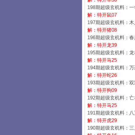
198期超级玄机料：
解：特开鼠07
197期超级玄机料：
解：特开猪08
196期超级玄机料：
解：特开龙39
195期超级玄机料：
解：特开马25
194期超级玄机料：
解：特开蛇26
193期超级玄机料：
解：特开狗09
192期超级玄机料：
解：特开马25
191期超级玄机料：
解：特开虎29
190期超级玄机料：