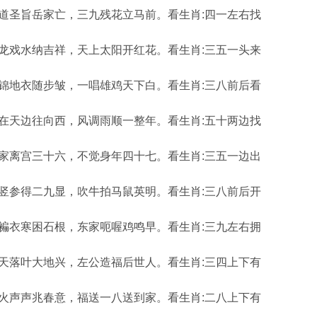
七道圣旨岳家亡，三九残花立马前。看生肖:四一左右找
驾龙戏水纳吉祥，天上太阳开红花。看生肖:三五一头来
红锦地衣随步皱，一唱雄鸡天下白。看生肖:三八前后看
龙在天边往向西，风调雨顺一整年。看生肖:五十两边找
汉家离宫三十六，不觉身年四十七。看生肖:三五一边出
横竖参得二九显，吹牛拍马鼠英明。看生肖:三八前后开
地褊衣寒困石根，东家呃喔鸡鸣早。看生肖:三九左右拥
秋天落叶大地兴，左公造福后世人。看生肖:三四上下有
炮火声声兆春意，福送一八送到家。看生肖:二八上下有