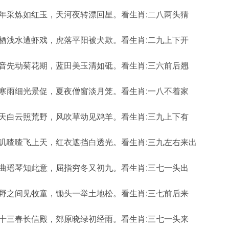
九年采炼如红玉，天河夜转漂回星。看生肖:二八两头猜
龙栖浅水遭虾戏，虎落平阳被犬欺。看生肖:二九上下开
吉音先动菊花期，蓝田美玉清如砥。看生肖:三六前后翘
天寒雨细光景促，夏夜僧窗淡月笼。看生肖:一八不着家
蓝天白云照荒野，风吹草动见鸡羊。看生肖:三九上下有
叽叽喳喳飞上天，红衣遮挡白透光。看生肖:三九左右来出
一曲瑶琴知此意，屈指穷冬又初九。看生肖:三七一头出
田野之间见牧童，锄头一举土地松。看生肖:三七前后来
三十三春长信殿，郊原晓绿初经雨。看生肖:三七一头来