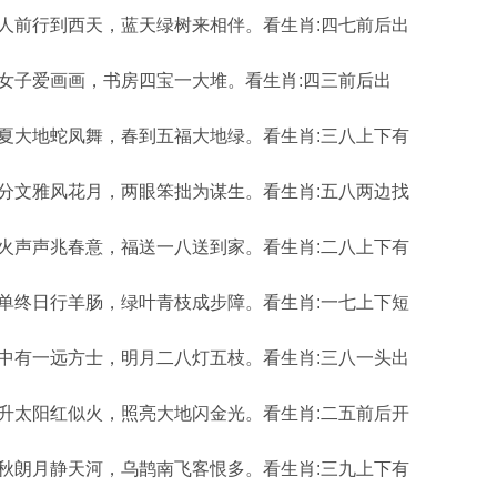
四人前行到西天，蓝天绿树来相伴。看生肖:四七前后出
南女子爱画画，书房四宝一大堆。看生肖:四三前后出
华夏大地蛇凤舞，春到五福大地绿。看生肖:三八上下有
三分文雅风花月，两眼笨拙为谋生。看生肖:五八两边找
炮火声声兆春意，福送一八送到家。看生肖:二八上下有
单单终日行羊肠，绿叶青枝成步障。看生肖:一七上下短
座中有一远方士，明月二八灯五枝。看生肖:三八一头出
初升太阳红似火，照亮大地闪金光。看生肖:二五前后开
中秋朗月静天河，乌鹊南飞客恨多。看生肖:三九上下有