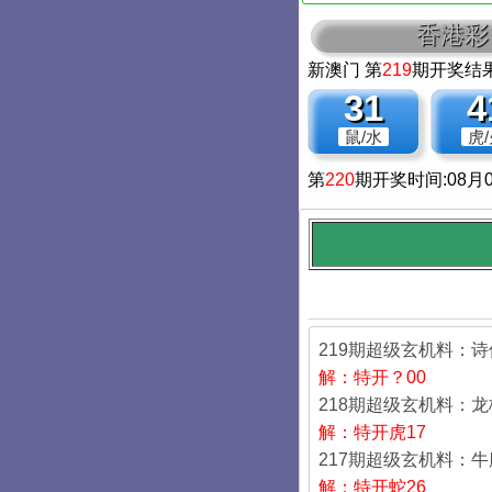
219期超级玄机料：
解：特开？00
218期超级玄机料：
解：特开虎17
217期超级玄机料：
解：特开蛇26