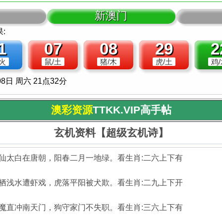
澳彩资源
TTKK.VIP高手帖
玄机资料【超级玄机诗】
诗仙太白在唐朝，阳春二月一地绿。看生肖:二六上下有
龙栖浅水遭虾戏，虎落平阳被犬欺。看生肖:二九上下开
牛魔直冲南天门，狗守家门不失职。看生肖:三六上下有